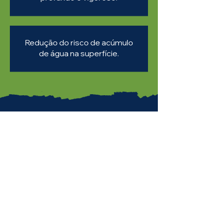
Redução do risco de acúmulo
de água na superfície.
Quanto tempo
esperar para
o uso esportivo
após o serviço?
Para a descompactação, o gramado
geralmente pode ser utilizado de
imediato, dependendo da intensidade da
descompactação e da recuperação da
grama. Já para a aeração, sugere-se pelo