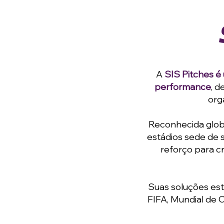
A
SIS Pitches é
performance
, d
org
Reconhecida globa
estádios sede de 
reforço para cr
Suas soluções est
FIFA, Mundial de 