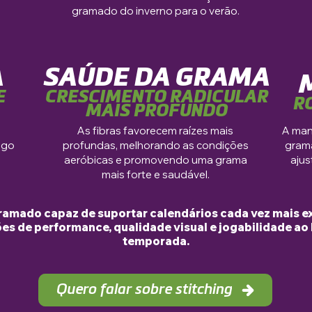
gramado do inverno para o verão.
A
SAÚDE DA GRAMA
E
CRESCIMENTO RADICULAR
R
MAIS PROFUNDO
As fibras favorecem raízes mais
A man
ogo
profundas, melhorando as condições
gram
aeróbicas e promovendo uma grama
ajus
mais forte e saudável.
ramado capaz de suportar calendários cada vez mais 
es de performance, qualidade visual e jogabilidade ao 
temporada.
Quero falar sobre stitching