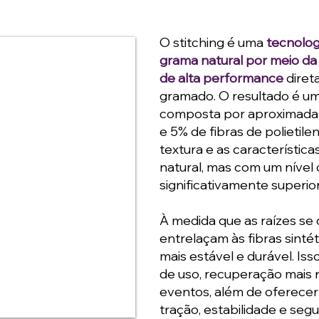
O stitching é uma
tecnolog
grama natural por meio da 
de alta performance
diret
gramado. O resultado é uma
composta por aproximada
e 5% de fibras de polietile
textura e as característic
natural, mas com um nível 
significativamente superior
À medida que as raízes se
entrelaçam às fibras sinté
mais estável e durável. Is
de uso, recuperação mais r
eventos, além de oferece
tração, estabilidade e segu