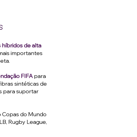
híbridos de alta
 mais importantes
eta.
ndação FIFA
para
bras sintéticas de
as para suportar
do Copas do Mundo
MLB, Rugby League,