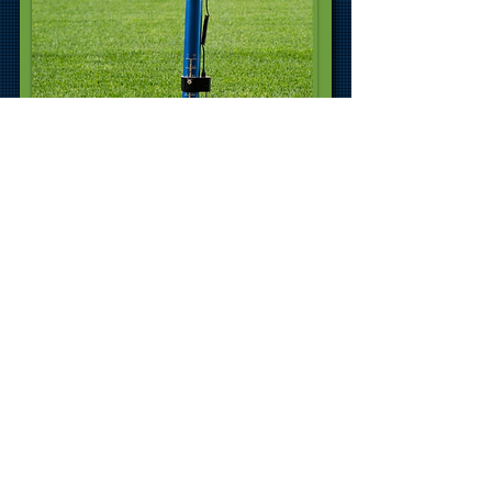
Tecnologia proprietária.
Precisão
absoluta.
Sensores de solo, sistemas
inteligentes, softwares de
monitoramento e engenharia de
ponta. Operação otimizada para
máximo desempenho em qualquer
condição.